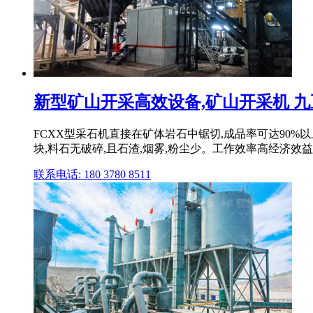
新型矿山开采高效设备,矿山开采机 
FCXX型采石机直接在矿体岩石中锯切,成品率可达90
块,料石无破碎,且石渣,烟雾,粉尘少。工作效率高经济效
联系电话: 180 3780 8511