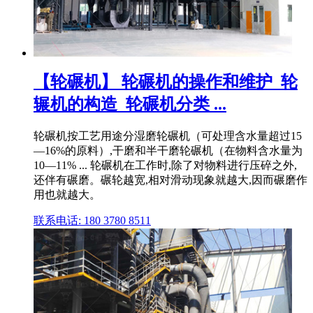
【轮碾机】 轮碾机的操作和维护_轮
辗机的构造_轮碾机分类 ...
轮碾机按工艺用途分湿磨轮碾机（可处理含水量超过15
—16%的原料）,干磨和半干磨轮碾机（在物料含水量为
10—11% ... 轮碾机在工作时,除了对物料进行压碎之外,
还伴有碾磨。碾轮越宽,相对滑动现象就越大,因而碾磨作
用也就越大。
联系电话: 180 3780 8511