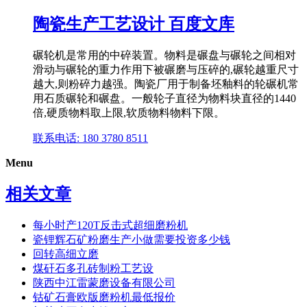
陶瓷生产工艺设计 百度文库
碾轮机是常用的中碎装置。物料是碾盘与碾轮之间相对
滑动与碾轮的重力作用下被碾磨与压碎的,碾轮越重尺寸
越大,则粉碎力越强。陶瓷厂用于制备坯釉料的轮碾机常
用石质碾轮和碾盘。一般轮子直径为物料块直径的1440
倍,硬质物料取上限,软质物料物料下限。
联系电话: 180 3780 8511
Menu
相关文章
每小时产120T反击式超细磨粉机
瓷锂辉石矿粉磨生产小做需要投资多少钱
回转高细立磨
煤矸石多孔砖制粉工艺设
陕西中江雷蒙磨设备有限公司
钴矿石膏欧版磨粉机最低报价