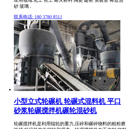
应用领域:化工 轻工 耐火材料 陶瓷 建材 实验室 铸造混
砂 玻璃 .
联系电话: 180 3780 8511
小型立式轮碾机 轮碾式混料机 平口
砂浆轮碾搅拌机碾轮混砂机
轮碾搅拌机是利用辊轮的重力,压碎和碾碎物料的粗粉磨