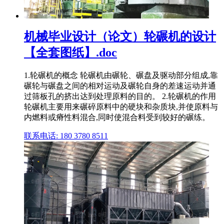
机械毕业设计（论文）轮碾机的设计
【全套图纸】.doc
1.轮碾机的概念 轮碾机由碾轮、碾盘及驱动部分组成,靠
碾轮与碾盘之间的相对运动及碾轮自身的差速运动并通
过筛板孔的挤出达到处理原料的目的。 2.轮碾机的作用
轮碾机主要用来碾碎原料中的硬块和杂质块,并使原料与
内燃料或瘠性料混合,同时使混合料受到较好的碾练。
联系电话: 180 3780 8511