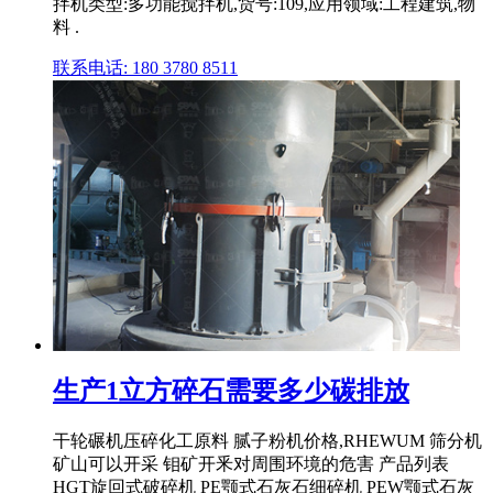
拌机类型:多功能搅拌机,货号:109,应用领域:工程建筑,物
料 .
联系电话: 180 3780 8511
生产1立方碎石需要多少碳排放
干轮碾机压碎化工原料 腻子粉机价格,RHEWUM 筛分机
矿山可以开采 钼矿开釆对周围环境的危害 产品列表
HGT旋回式破碎机 PE颚式石灰石细碎机 PEW颚式石灰