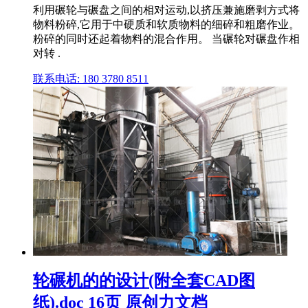
利用碾轮与碾盘之间的相对运动,以挤压兼施磨剥方式将
物料粉碎,它用于中硬质和软质物料的细碎和粗磨作业。
粉碎的同时还起着物料的混合作用。 当碾轮对碾盘作相
对转 .
联系电话: 180 3780 8511
轮碾机的的设计(附全套CAD图
纸).doc 16页 原创力文档