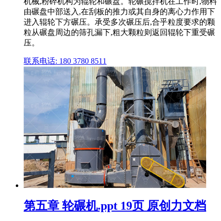
机械,粉碎机构为辊轮和碾盘。轮碾搅拌机在工作时,物料
由碾盘中部送入,在刮板的推力或其自身的离心力作用下
进入辊轮下方碾压。承受多次碾压后,合乎粒度要求的颗
粒从碾盘周边的筛孔漏下,粗大颗粒则返回辊轮下重受碾
压。
联系电话: 180 3780 8511
第五章 轮碾机.ppt 19页 原创力文档