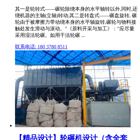
其一是轮转式——碾轮除绕本身的水平轴转以外,同时,还
绕机器的主轴(立轴)转动;其二是转盘式——碾盘旋转, 碾
轮由于被摩擦力带动绕本身的水平轴旋转,碾轮与物料接
触处发生滑动与滚动。"《原料开采与加工》："应尽量
采用湿法轮碾。如用干法轮碾 ...
联系电话: 180 3780 8511
【精品设计】轮碾机设计（含全套