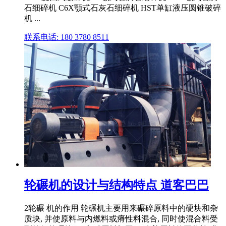
石细碎机 C6X颚式石灰石细碎机 HST单缸液压圆锥破碎
机 ...
联系电话: 180 3780 8511
轮碾机的设计与结构特点 道客巴巴
2轮碾 机的作用 轮碾机主要用来碾碎原料中的硬块和杂
质块, 并使原料与内燃料或瘠性料混合, 同时使混合料受