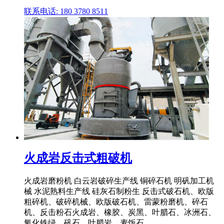
联系电话: 180 3780 8511
火成岩反击式粗破机
火成岩磨粉机 白云岩破碎生产线 铜碎石机 明矾加工机
械 水泥熟料生产线 硅灰石制粉生 反击式破石机、欧版
粗碎机、破碎机械、欧版破石机、雷蒙粉磨机、碎石
机、反击粉石火成岩、橡胶、炭黑、叶腊石、冰洲石、
氧化铁绿、矾石、叶腊岩、麦饭石 ...