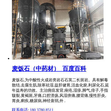
麦饭石（中药材）_百度百科
麦饭石,为中酸性火成岩类岩石石英二长斑岩。具有解毒
散结,去腐生肌,除寒祛湿,益肝健胃,活血化瘀,利尿化石,延
年益寿的功效。主治痈疽发背,痤疮,湿疹,脚气,痱子,手指
皲裂,黄褐斑,牙痛,口腔溃疡,风湿痹痛,腰背痛,慢性肝炎,
胃炎,痢疾,糖尿病,神经衰弱,外 .
联系电话: 180 3780 8511