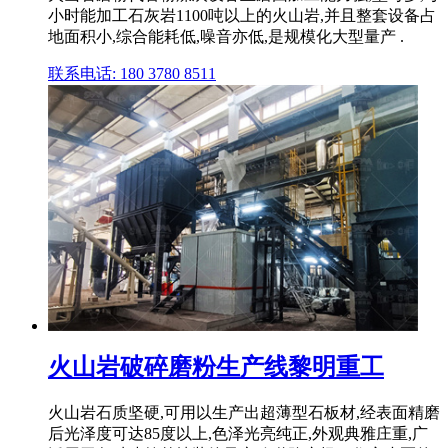
小时能加工石灰岩1100吨以上的火山岩,并且整套设备占
地面积小,综合能耗低,噪音亦低,是规模化大型量产 .
联系电话: 180 3780 8511
火山岩破碎磨粉生产线黎明重工
火山岩石质坚硬,可用以生产出超薄型石板材,经表面精磨
后光泽度可达85度以上,色泽光亮纯正,外观典雅庄重,广