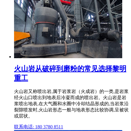
火山岩从破碎到磨粉的常见选择黎明
重工
火山岩又称喷出岩,属于岩浆岩（火成岩）的一类,是岩浆
经火山口喷出到地表后冷凝而成的喷出岩。火山岩是岩
浆喷出地表,在大气圈和水圈中冷却结晶形成的,当岩浆沿
裂隙喷发时,火山岩形态一般与地表形态比较协调,呈被状
或层状。
联系电话: 180 3780 8511