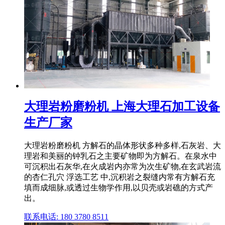
大理岩粉磨粉机 上海大理石加工设备
生产厂家
大理岩粉磨粉机 方解石的晶体形状多种多样,石灰岩、大
理岩和美丽的钟乳石之主要矿物即为方解石。在泉水中
可沉积出石灰华,在火成岩内亦常为次生矿物,在玄武岩流
的杏仁孔穴 浮选工艺 中,沉积岩之裂缝内常有方解石充
填而成细脉,或透过生物学作用,以贝壳或岩礁的方式产
出。
联系电话: 180 3780 8511