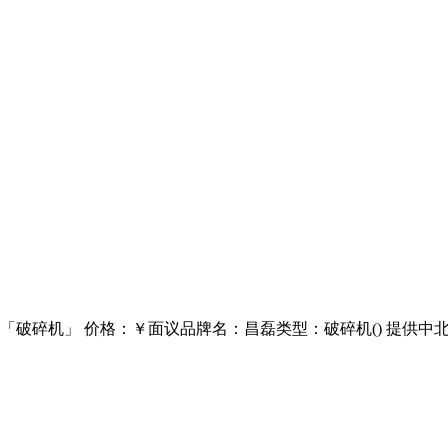
例「破碎机」 价格：￥面议品牌名：昌磊类型：破碎机() 提供中