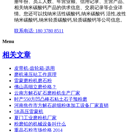
册年份、员工人数、年营业额、信用记录、主营产品、
相关纳米碳酸钙产品的供求信息、交易记录等企业详
情。您还可以找纳米活性碳酸钙,纳米碳酸钙 活性,改性
纳米碳酸钙,纳米轻质碳酸钙,轻质碳酸钙等公司信息。
联系电话: 180 3780 8511
Menu
相关文章
皮带机-齿轮箱-选用
磨机液压站工作原理
雷蒙磨粉机磨石粉
佛山高细立磨价格？
云南方解石矿石磨粉机生产厂家
时产550方凹凸棒石粘土石子预粉磨
河南焦作市方解石超细粉体加工设备厂家直销
5R高压雷蒙机
夏门工业磨粉机厂家
粉磨铅的机械设备叫什么
重晶石粉市场价格 2014