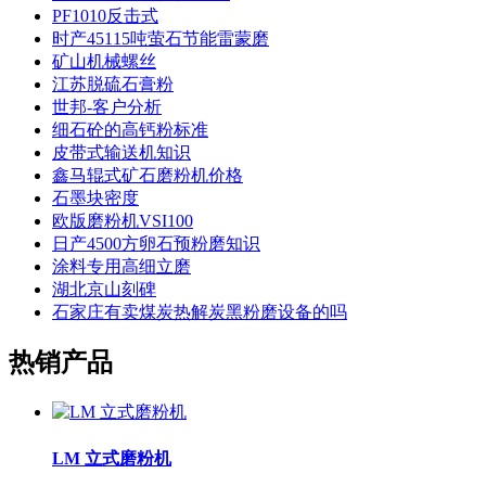
PF1010反击式
时产45115吨萤石节能雷蒙磨
矿山机械螺丝
江苏脱硫石膏粉
世邦-客户分析
细石砼的高钙粉标准
皮带式输送机知识
鑫马辊式矿石磨粉机价格
石墨块密度
欧版磨粉机VSI100
日产4500方卵石预粉磨知识
涂料专用高细立磨
湖北京山刻碑
石家庄有卖煤炭热解炭黑粉磨设备的吗
热销产品
LM 立式磨粉机