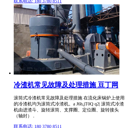
联系电话: 180 3780 8511
冷渣机常见故障及处理措施 豆丁网
滚筒式冷渣机常见故障及处理措施 在流化床锅炉上使用
的冷渣机均为滚筒式冷渣机。a J6h,jT0Q q2| 滚筒式冷渣
机由进渣斗、旋转滚筒、支撑圈、定位圈、旋转接头
（轴封） .
联系电话: 180 3780 8511