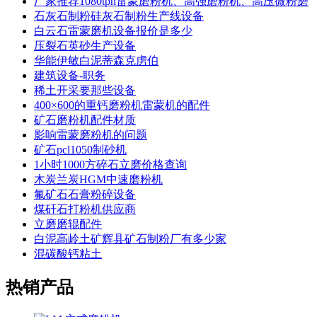
厂家推荐1080tph雷蒙磨粉机、高强磨粉机、高压微粉磨
石灰石制粉硅灰石制粉生产线设备
白云石雷蒙磨机设备报价是多少
压裂石英砂生产设备
华能伊敏白泥蒂森克虏伯
建筑设备-职务
稀土开采要那些设备
400×600的重钙磨粉机雷蒙机的配件
矿石磨粉机配件材质
影响雷蒙磨粉机的问题
矿石pcl1050制砂机
1小时1000方碎石立磨价格查询
木炭兰炭HGM中速磨粉机
氟矿石石膏粉碎设备
煤矸石打粉机供应商
立磨磨辊配件
白泥高岭土矿辉县矿石制粉厂有多少家
混碳酸钙粘土
热销产品