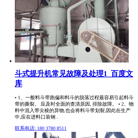
斗式提升机常见故障及处理1_百度文
库
• 1、一般料斗带跑偏和料斗的脱落过程最容易引起料斗
带的撕裂。 应及时全面的查清原因, 排除故障。 • 2、物
料中混入带尖棱的异物,也会将料斗带划裂,因此在生产
中,应在进料口装钢 .
联系电话: 180 3780 8511