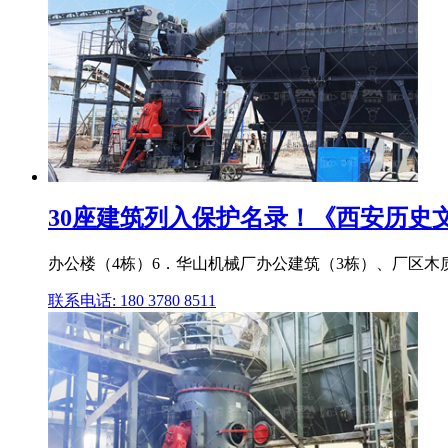
30座建筑列入保护名录！《西安历史文化名
办公楼（4栋）6．华山机械厂办公建筑（3栋）、厂区木质水塔7
联系电话: 180 3780 8511