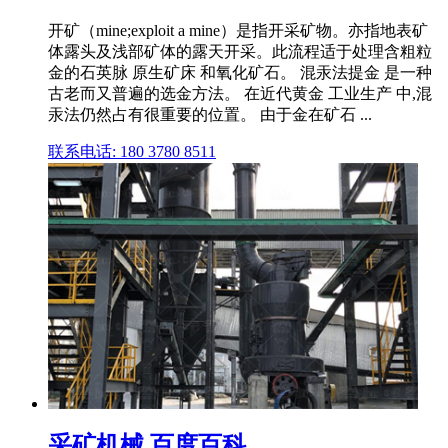
开矿（mine;exploit a mine）是指开采矿物。亦指地表矿
体露头及浅部矿体的露天开采。此流程适于处理含粗粒
金的石英脉 原生矿床 和氧化矿石。 混汞法提金 是一种
古老而又普遍的选金方法。 在近代黄金 工业生产 中,混
汞法仍然占有很重要的位置。 由于金在矿石 ...
联系电话: 180 3780 8511
采矿机械 百度百科