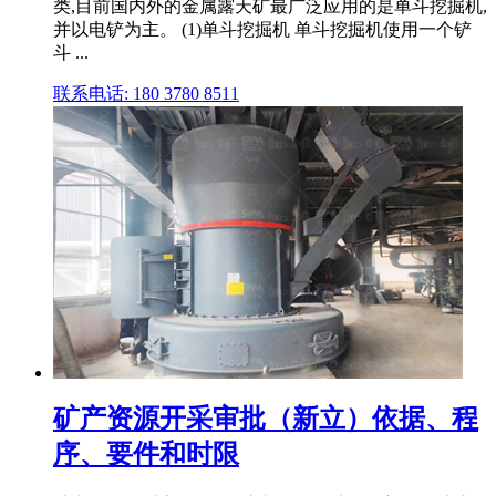
类,目前国内外的金属露天矿最广泛应用的是单斗挖掘机,
并以电铲为主。 (1)单斗挖掘机 单斗挖掘机使用一个铲
斗 ...
联系电话: 180 3780 8511
矿产资源开采审批（新立）依据、程
序、要件和时限