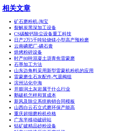
相关文章
矿石磨粉机-淘宝
裂解炭黑深加工设备
CS碳酸钙除尘设备重工科技
日产2万5千吨轻烧镁小型高产预粉磨
云南磷肥厂-磷石膏
烘烤粉碎设备
时产80吨混凝土沥青焦雷蒙磨
石墨加工方法
山东边角料采用新型雷蒙机粉机的应用
雷蒙磨生石灰配件-气退阀组
滨州沾化中海
开膨润土灰岩属于什么行业
鹅破机怎样和算成本
新风及除尘系统购销合同模板
山西白云石立式磨环保产能高
重庆超细磨粉机价格
广东半移动破碎站
钴矿破精品砂粉设备