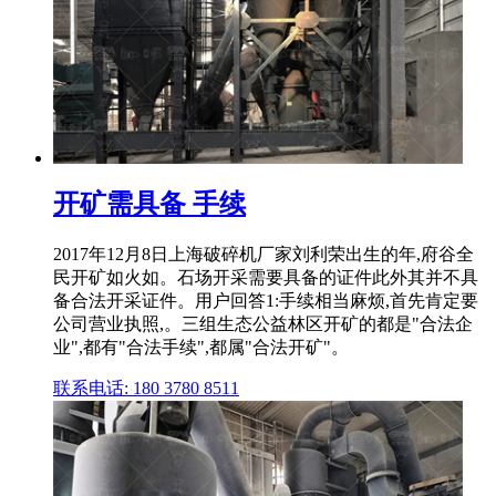
开矿需具备 手续
2017年12月8日上海破碎机厂家刘利荣出生的年,府谷全
民开矿如火如。石场开采需要具备的证件此外其并不具
备合法开采证件。用户回答1:手续相当麻烦,首先肯定要
公司营业执照,。三组生态公益林区开矿的都是"合法企
业",都有"合法手续",都属"合法开矿"。
联系电话: 180 3780 8511