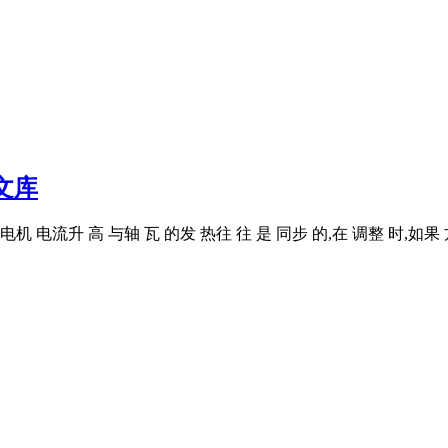
文库
 电流升 高 与轴 瓦 的发 热往 往 是 同步 的,在 调整 时,如果