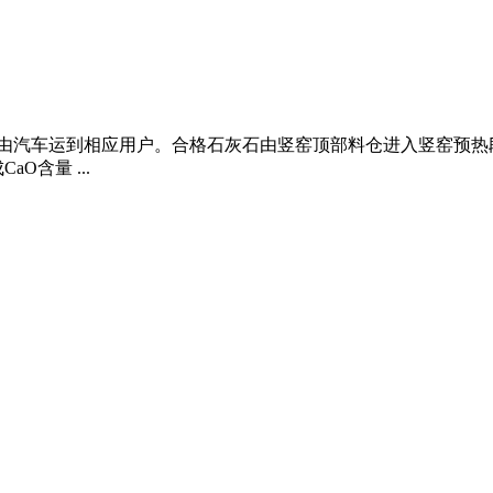
,由汽车运到相应用户。合格石灰石由竖窑顶部料仓进入竖窑预热
O含量 ...