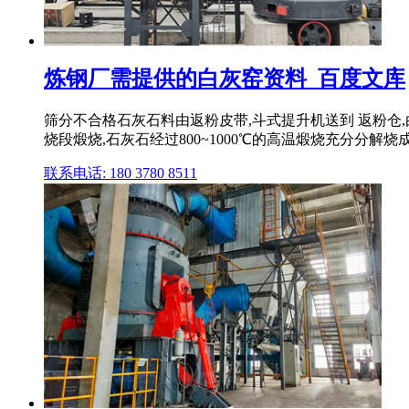
炼钢厂需提供的白灰窑资料_百度文库
筛分不合格石灰石料由返粉皮带,斗式提升机送到 返粉仓
烧段煅烧,石灰石经过800~1000℃的高温煅烧充分分解烧成Ca
联系电话: 180 3780 8511