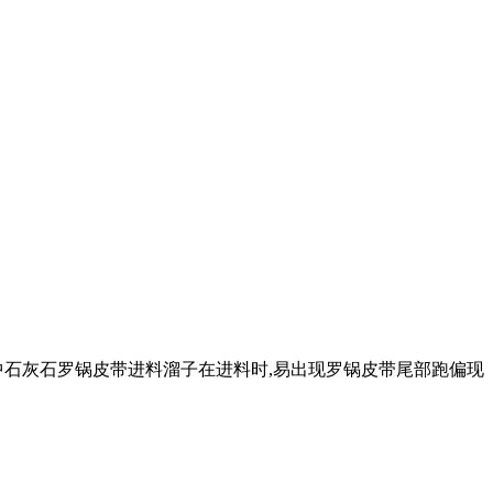
产中石灰石罗锅皮带进料溜子在进料时,易出现罗锅皮带尾部跑偏现