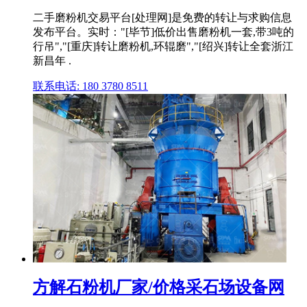
二手磨粉机交易平台[处理网]是免费的转让与求购信息
发布平台。实时："[毕节]低价出售磨粉机一套,带3吨的
行吊","[重庆]转让磨粉机,环辊磨","[绍兴]转让全套浙江
新昌年 .
联系电话: 180 3780 8511
方解石粉机厂家/价格采石场设备网