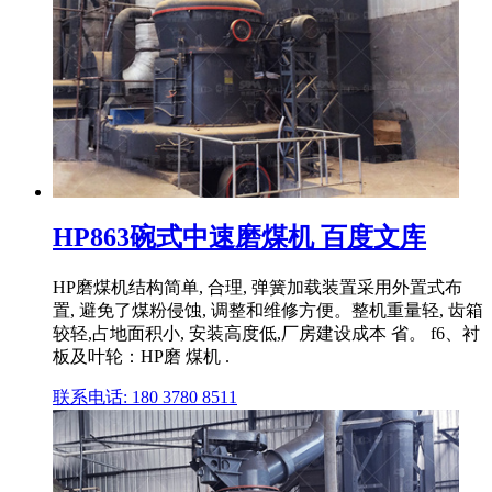
HP863碗式中速磨煤机 百度文库
HP磨煤机结构简单, 合理, 弹簧加载装置采用外置式布
置, 避免了煤粉侵蚀, 调整和维修方便。整机重量轻, 齿箱
较轻,占地面积小, 安装高度低,厂房建设成本 省。 f6、衬
板及叶轮：HP磨 煤机 .
联系电话: 180 3780 8511