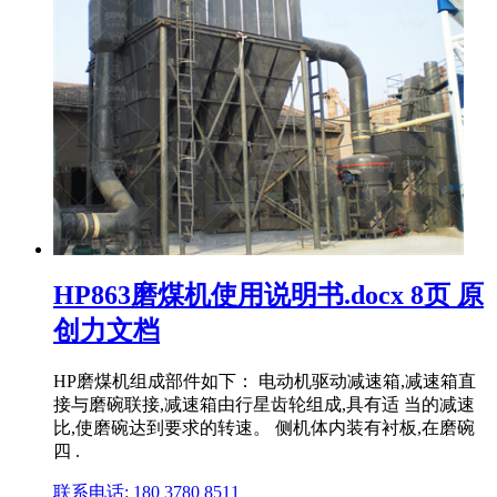
HP863磨煤机使用说明书.docx 8页 原
创力文档
HP磨煤机组成部件如下： 电动机驱动减速箱,减速箱直
接与磨碗联接,减速箱由行星齿轮组成,具有适 当的减速
比,使磨碗达到要求的转速。 侧机体内装有衬板,在磨碗
四 .
联系电话: 180 3780 8511