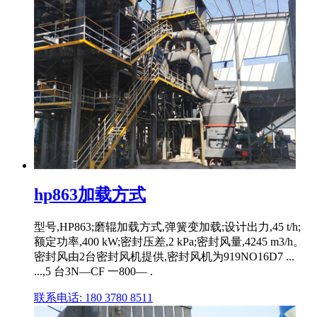
hp863加载方式
型号,HP863;磨辊加载方式,弹簧变加载;设计出力,45 t/h;
额定功率,400 kW;密封压差,2 kPa;密封风量,4245 m3/h。
密封风由2台密封风机提供,密封风机为919NO16D7 ...
...,5 台3N—CF 一800— .
联系电话: 180 3780 8511