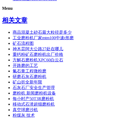
Menu
相关文章
商品混凝土砂石最大粒径是多少
工业磨粉机厂家mtm100中速t形磨
矿石流程图
神木昙阿大公路27处在哪儿
重钙粉矿石磨粉机出厂价格
方解石磨粉机XPC60白云石
开路磨的工艺
氟石膏工程微粉磨
研磨石灰石磨粉机
矿山折全新年限
石灰石厂安全生产管理
磨粉机 新闻磨粉机设备
每小时产50T3R磨粉机
移动式石渣超细磨粉机
真空球磨沙机
粉煤灰 技术