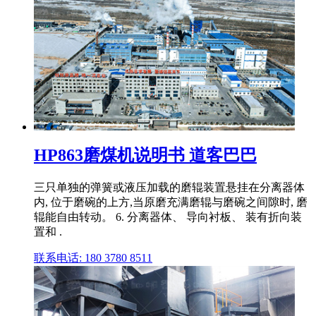
HP863磨煤机说明书 道客巴巴
三只单独的弹簧或液压加载的磨辊装置悬挂在分离器体
内, 位于磨碗的上方,当原磨充满磨辊与磨碗之间隙时, 磨
辊能自由转动。 6. 分离器体、 导向衬板、 装有折向装
置和 .
联系电话: 180 3780 8511