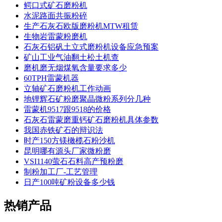
鳄口式矿石磨粉机
水泥路面共振粉碎
生产石灰石欧版磨粉机MTW租赁
生物岩雷蒙粉磨机
石灰石铝矾土立式磨粉机设备应急预案
矿山工业气油翻土松土机查
磨机磨无烟煤氧含量要求多少
60TPH雷蒙机器
立轴矿石磨粉机工作动画
地锂辉石矿粉磨聚晶微粉系列分几种
雷蒙机9517跟9518的价格
石灰石雷蒙磨重钙矿石磨粉机具体参数
我国赤铁矿石的辩识法
时产150方镁橄榄石粉沙机
昆明哪有源头厂家微粉磨
VSI1140萤石石料高产预粉磨
制粉加工厂-工艺管理
日产100吨矿粉设备多少钱
热销产品