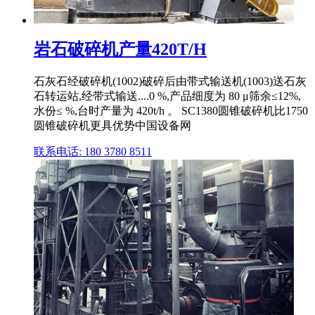
岩石破碎机产量420T/H
石灰石经破碎机(1002)破碎后由带式输送机(1003)送石灰
石转运站,经带式输送....0 %,产品细度为 80 μ筛余≤12%,
水份≤ %,台时产量为 420t/h 。 SC1380圆锥破碎机比1750
圆锥破碎机更具优势中国设备网
联系电话: 180 3780 8511