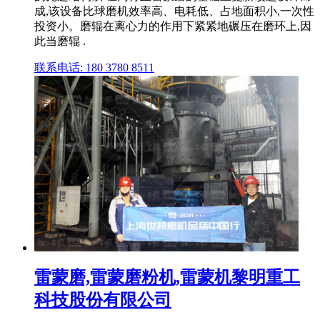
成,该设备比球磨机效率高、电耗低、占地面积小,一次性
投资小。磨辊在离心力的作用下紧紧地碾压在磨环上,因
此当磨辊 .
联系电话: 180 3780 8511
雷蒙磨,雷蒙磨粉机,雷蒙机黎明重工
科技股份有限公司