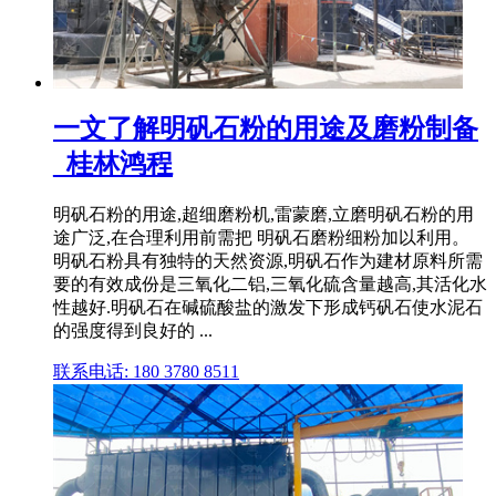
一文了解明矾石粉的用途及磨粉制备
_桂林鸿程
明矾石粉的用途,超细磨粉机,雷蒙磨,立磨明矾石粉的用
途广泛,在合理利用前需把 明矾石磨粉细粉加以利用。
明矾石粉具有独特的天然资源,明矾石作为建材原料所需
要的有效成份是三氧化二铝,三氧化硫含量越高,其活化水
性越好.明矾石在碱硫酸盐的激发下形成钙矾石使水泥石
的强度得到良好的 ...
联系电话: 180 3780 8511