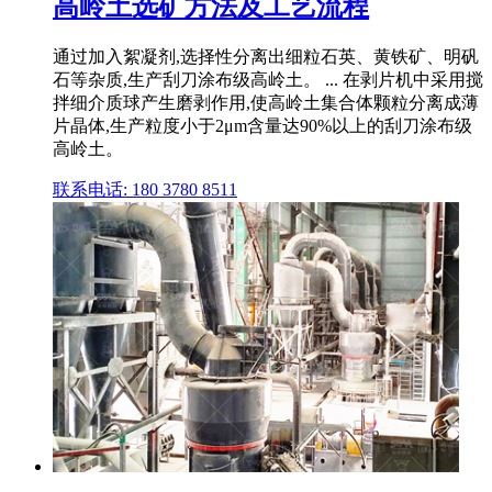
高岭土选矿方法及工艺流程
通过加入絮凝剂,选择性分离出细粒石英、黄铁矿、明矾
石等杂质,生产刮刀涂布级高岭土。 ... 在剥片机中采用搅
拌细介质球产生磨剥作用,使高岭土集合体颗粒分离成薄
片晶体,生产粒度小于2μm含量达90%以上的刮刀涂布级
高岭土。
联系电话: 180 3780 8511