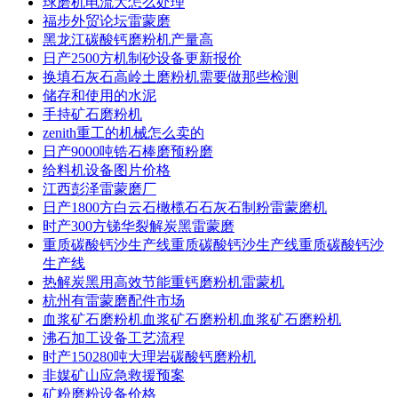
球磨机电流大怎么处理
福步外贸论坛雷蒙磨
黑龙江碳酸钙磨粉机产量高
日产2500方机制砂设备更新报价
换填石灰石高岭土磨粉机需要做那些检测
储存和使用的水泥
手持矿石磨粉机
zenith重工的机械怎么卖的
日产9000吨锆石棒磨预粉磨
给料机设备图片价格
江西彭泽雷蒙磨厂
日产1800方白云石橄榄石石灰石制粉雷蒙磨机
时产300方锑华裂解炭黑雷蒙磨
重质碳酸钙沙生产线重质碳酸钙沙生产线重质碳酸钙沙
生产线
热解炭黑用高效节能重钙磨粉机雷蒙机
杭州有雷蒙磨配件市场
血浆矿石磨粉机血浆矿石磨粉机血浆矿石磨粉机
沸石加工设备工艺流程
时产150280吨大理岩碳酸钙磨粉机
非媒矿山应急救援预案
矿粉磨粉设备价格