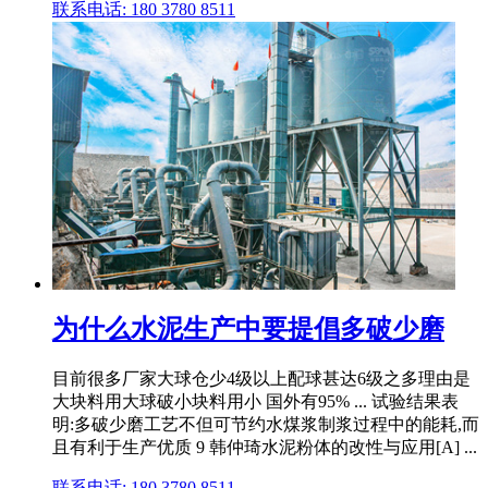
联系电话: 180 3780 8511
为什么水泥生产中要提倡多破少磨
目前很多厂家大球仓少4级以上配球甚达6级之多理由是
大块料用大球破小块料用小 国外有95% ... 试验结果表
明:多破少磨工艺不但可节约水煤浆制浆过程中的能耗,而
且有利于生产优质 9 韩仲琦水泥粉体的改性与应用[A] ...
联系电话: 180 3780 8511