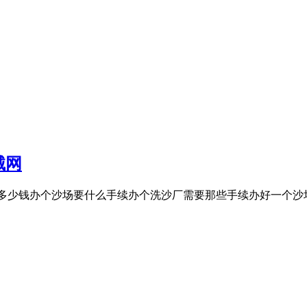
械网
个沙场要多少钱办个沙场要什么手续办个洗沙厂需要那些手续办好一