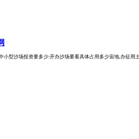
网
沙场中小型沙场投资要多少:开办沙场要看具体占用多少亩地,办征用