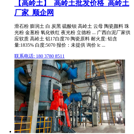
【高岭土】_高岭土批发价格_高岭土
厂家_顺企网
滑石粉 膨润土 白 炭黑 硫酸钡 高岭土 云母 陶瓷颜料 珠
光粉 金葱粉 氧化铁红 夜光粉 立德粉 ... 广西白泥厂家供
应软质 高岭土 铝17白度70 陶瓷原料 耐火度: 铝含
量:1835% 白度:5070 报价：未提供 询价 lc ...
联系电话: 180 3780 8511