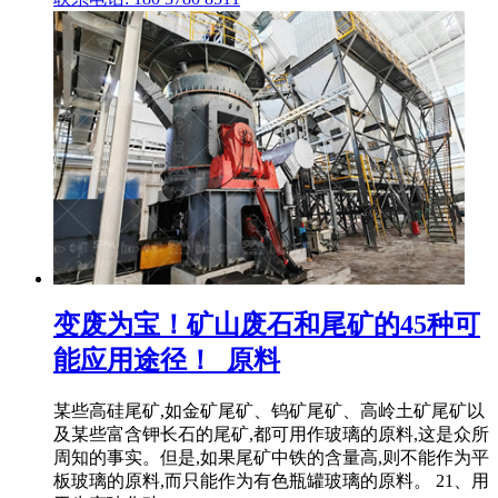
变废为宝！矿山废石和尾矿的45种可
能应用途径！_原料
某些高硅尾矿,如金矿尾矿、钨矿尾矿、高岭土矿尾矿以
及某些富含钾长石的尾矿,都可用作玻璃的原料,这是众所
周知的事实。但是,如果尾矿中铁的含量高,则不能作为平
板玻璃的原料,而只能作为有色瓶罐玻璃的原料。 21、用