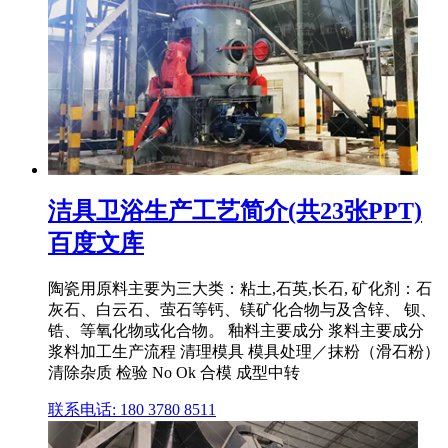
洁具卫浴生产工艺简介(共23张PPT)
百度文库
陶瓷用原料主要为三大类：粘土,石英,长石, 矿化剂：石
灰石、白云石、萤石等钙、镁矿化合物与及含锌、 钡、
锆、等氧化物或化合物。 釉料主要成分 浆料主要成分
浆料加工生产流程 清理模具 模具处理／抹粉（滑石粉）
清除杂质 检验 No Ok 合模 成型中转
联系电话: 180 3780 8511