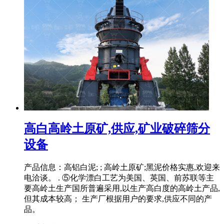
高白高岭土原矿,供应,矿业破碎筛分
设备
产品信息：高铝白泥; ; 高岭土原矿;黑泥价格实惠,欢迎来
电洽谈。 . ⑤化学漂白工艺为美国、英国、前苏联等主
要高岭土生产国所普遍采用,以生产高白度的高岭土产品,
但其成本较高； 生产厂根据用户的要求,供应不同的产
品。