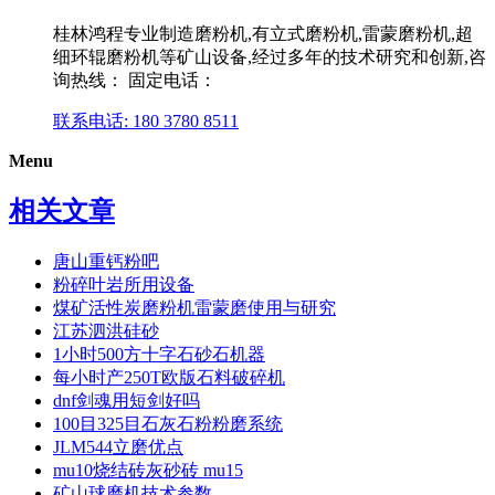
桂林鸿程专业制造磨粉机,有立式磨粉机,雷蒙磨粉机,超
细环辊磨粉机等矿山设备,经过多年的技术研究和创新,咨
询热线： 固定电话：
联系电话: 180 3780 8511
Menu
相关文章
唐山重钙粉吧
粉碎叶岩所用设备
煤矿活性炭磨粉机雷蒙磨使用与研究
江苏泗洪硅砂
1小时500方十字石砂石机器
每小时产250T欧版石料破碎机
dnf剑魂用短剑好吗
100目325目石灰石粉粉磨系统
JLM544立磨优点
mu10烧结砖灰砂砖 mu15
矿山球磨机技术参数