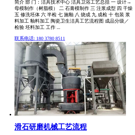
简介 部 门：洁具技术中心 洁具卫浴工艺总括 一 设计→
母模制作（树脂模） 二 石膏模制作 三 注浆成型 四 干燥
五 修洗坯体 六 半检 七 施釉 八 烧成 九 成检 十 包装 浆
料加工 釉料加工 陶瓷卫生洁具工艺流程图 成品分级／
检验 坯料加工 工作 ...
联系电话: 180 3780 8511
滑石研磨机械工艺流程