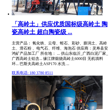
「高岭土」供应优质国标级高岭土 陶
瓷高岭土 超白陶瓷级 ...
主营产品： 氧化铁、云母、蛭石、彩砂、膨润土、高岭
土、滑石粉 、电气石、纤维、海泡石 供应商：灵寿县安
鸿矿产品加工厂 所在地： ... 供山东临沂_广西白泥厂家_
广西高岭土铝含... 缘江牌煅烧高岭土6000目 无机填料
环... 巴斯夫高岭土ASP170 水洗 ...
联系电话: 180 3780 8511