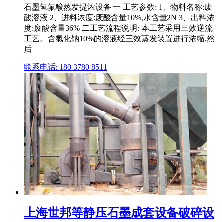
石墨氢氟酸蒸发提浓设备 一 工艺参数: 1、物料名称:废
酸溶液 2、进料浓度:废酸含量10%,水含量2N 3、出料浓
度:废酸含量36% 二工艺流程说明: 本工艺采用三效逆流
工艺。含氯化钠10%的溶液经三效蒸发装置进行浓缩,然
后
联系电话: 180 3780 8511
上海世邦等静压石墨成套设备破碎设