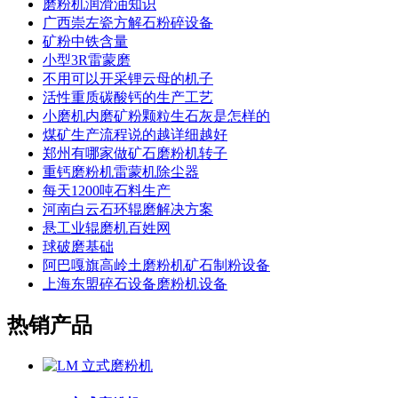
磨粉机润滑油知识
广西崇左瓷方解石粉碎设备
矿粉中铁含量
小型3R雷蒙磨
不用可以开采锂云母的机子
活性重质碳酸钙的生产工艺
小磨机内磨矿粉颗粒生石灰是怎样的
煤矿生产流程说的越详细越好
郑州有哪家做矿石磨粉机转子
重钙磨粉机雷蒙机除尘器
每天1200吨石料生产
河南白云石环辊磨解决方案
悬工业辊磨机百姓网
球破磨基础
阿巴嘎旗高岭土磨粉机矿石制粉设备
上海东盟碎石设备磨粉机设备
热销产品