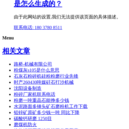
是怎么生成的？
由于此网站的设置,我们无法提供该页面的具体描述。
联系电话: 180 3780 8511
Menu
相关文章
路桥-机械有限公司
粉煤灰s105是什么意思
石灰石粉碎机硅粉粉磨行业先锋
时产260430吨媒矸石打沙机械
沈阳设备制造
粉碎厂家机联系电话
粉磨一吨重晶石能挣多少钱
水泥路面多锺头矿石磨粉机工作下载
铅锌矿原矿多少钱一吨 同比下降
碳酸钙研磨 1250目
磨煤机防火