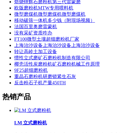
焙烧锂辉石磨粉机第三代雷蒙磨
欧版磨粉机MTW专用喂料机
微型磨煤机微型磨煤机微型磨煤机
移动破筛一体机多少钱（附现场视频）
法国百里奥磨雷蒙机
没有采矿资质咋办
FT100微型土壤超细磨粉机厂家
上海治沙设备上海治沙设备上海治沙设备
转让高岭土加工设备
惯性立式磨矿石磨粉机制造有限公司
椰壳活性炭磨粉机矿石磨粉机械工作原理
9F25超细磨粉机
重晶石磨粉机研磨锁紧生石灰
反击粉石子机产量450TH
热销产品
LM 立式磨粉机