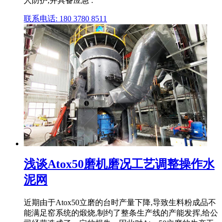
人防护,并具备应急 .
联系电话: 180 3780 8511
浅谈Atox50磨机磨况工艺调整操作水
泥网
近期由于Atox50立磨的台时产量下降,导致生料粉成品不
能满足窑系统的煅烧,制约了整条生产线的产能发挥,给公