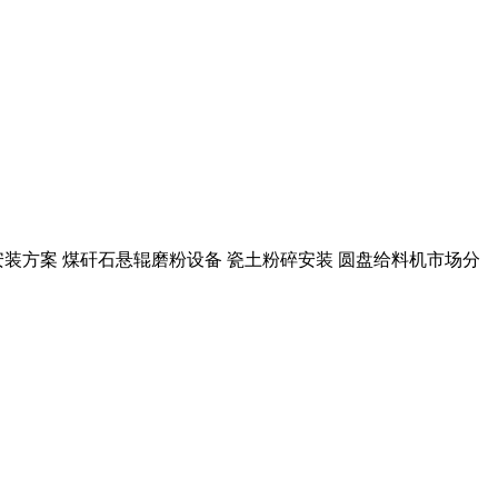
安装方案 煤矸石悬辊磨粉设备 瓷土粉碎安装 圆盘给料机市场分