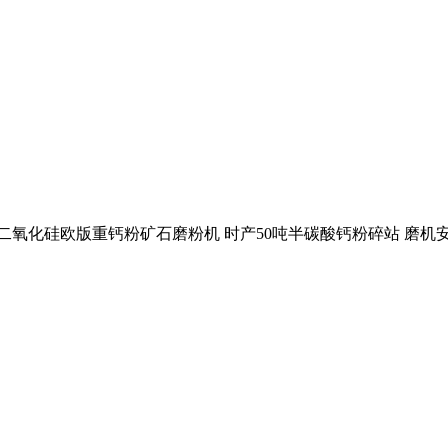
二氧化硅欧版重钙粉矿石磨粉机 时产50吨半碳酸钙粉碎站 磨机