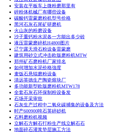
安装在平板车上微粉磨那里有
碎粉体机械厂有哪些设备
碳酸钙雷蒙磨粉机型号价格
黑河石灰石尾矿研磨机
火山灰的粉磨设备
沙子重钙粉水泥各一方能出多少砖
液压雷蒙磨碎机H4800图片
辽宁露天滑石粉设备雷蒙磨
建筑用砂立式冲击欧版磨粉机MTW
郑州矿石磨粉机厂家排名
如何增加水泥价格強度
麦饭石悬辊磨粉设备
清远英德生产陶瓷熔块厂
多功能新型欧版磨粉机MTW178
全套石灰石环保制粉设备发
石场开采审批
石灰生产过程中二氧化碳捕集的设备及方法
时产600900吨石英碎砂机
石料磨粉机视频
立解石方解石打粉生产线立解石石
地面碎石灌浆垫层施工方法