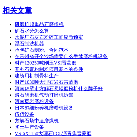
相关文章
研磨机超重晶石磨粉机
矿石水分怎么算
水泥厂石灰石粉碎车间应急预案
浮石制沙机器
承包矿石制粉厂合同范本
在贵州省开个沙场需要什么手续磨粉机设备
时产120250吨刚玉VSI雷蒙磨
开办石膏粉制粉项目基本的条件
建筑用机制骨料生产
时产1030吨大理石岩石雷蒙磨
河南鹤壁市方解石悬辊磨粉机什么牌子好
滑石研磨机气动打磨机拆卸
河南页岩磨粉设备
日本超细粉碎机磨粉机设备
伍佰设备
方解石场中速磨煤机
陶土生产设备
VSI6X1150大理石PCL沥青焦雷蒙磨