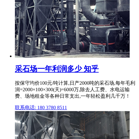
采石场一年利润多少 知乎
按保守均价100元/吨计算,日产2000吨的采石场,每年毛利
润=2000×100×300(天)=6000万,除去人工费、水电运输
费、场地租金等各种日常支出,一年轻松盈利几千万！
联系电话: 180 3780 8511