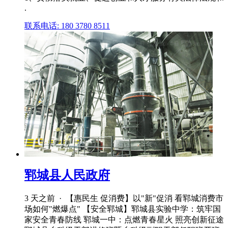
.
联系电话: 180 3780 8511
郓城县人民政府
3 天之前 · 【惠民生 促消费】以"新"促消 看郓城消费市
场如何"燃爆点" 【安全郓城】郓城县实验中学：筑牢国
家安全青春防线 郓城一中：点燃青春星火 照亮创新征途