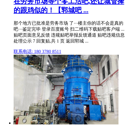
在劳务市场等个零工活吧,还让城管撵
的跟鸡似的！【郓城吧 ...
那个地方已批准是劳务市场 了···楼主你的话不会是真的
吧···鉴定完毕 登录百度账号 扫二维码下载贴吧客户端 ...
贴吧页面意见反馈 违规贴吧举报反馈通道 贴吧违规信息
处理公示 7 回复贴,共 1 页 返回郓城 ...
联系电话: 180 3780 8511