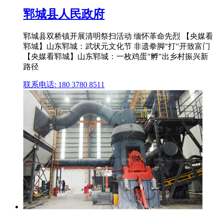
郓城县人民政府
郓城县双桥镇开展清明祭扫活动 缅怀革命先烈 【央媒看
郓城】山东郓城：武状元文化节 非遗拳脚"打"开致富门
【央媒看郓城】山东郓城：一枚鸡蛋"孵"出乡村振兴新
路径
联系电话: 180 3780 8511