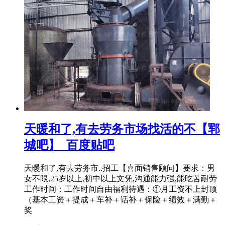
天暖和了,有去劳务市场找活的不【郓
城吧】_百度贴吧
天暖和了,有去劳务市..招工【喜面销售顾问】要求：男
女不限,25岁以上,初中以上文凭,沟通能力强,能吃苦耐劳
工作时间：工作时间自由福利待遇：①月工资不上封顶
（基本工资＋提成＋车补＋话补＋保险＋绩效＋满勤＋
奖