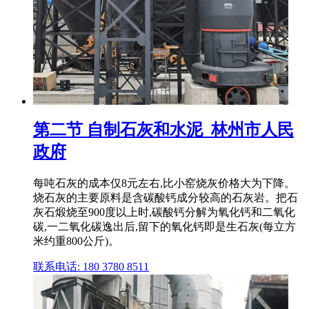
第二节 自制石灰和水泥_林州市人民
政府
每吨石灰的成本仅8元左右,比小窑烧灰价格大为下降。
烧石灰的主要原料是含碳酸钙成分较高的石灰岩。把石
灰石煅烧至900度以上时,碳酸钙分解为氧化钙和二氧化
碳,一二氧化碳逸出后,留下的氧化钙即是生石灰(每立方
米约重800公斤)。
联系电话: 180 3780 8511