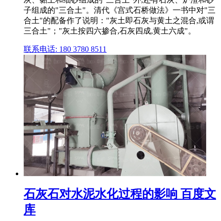
子组成的"三合土"。清代《宫式石桥做法》一书中对"三
合土"的配备作了说明："灰土即石灰与黄土之混合,或谓
三合土"；"灰土按四六掺合,石灰四成,黄土六成"。
联系电话: 180 3780 8511
石灰石对水泥水化过程的影响 百度文
库