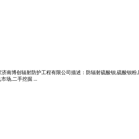
厂家济南博创辐射防护工程有限公司描述：防辐射硫酸钡,硫酸钡粉
,二手挖掘 ...