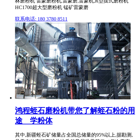
林磨粉机 雷蒙磨粉机,雷蒙磨,雷蒙机,R型摆式磨粉机
HC1700超大型磨粉机 锰矿雷蒙磨
联系电话: 180 3780 8511
鸿程蛭石磨粉机带您了解蛭石粉的用
途 _ 学粉体
其中,新疆蛭石矿储量占全国总储量的95%以上,据勘测,