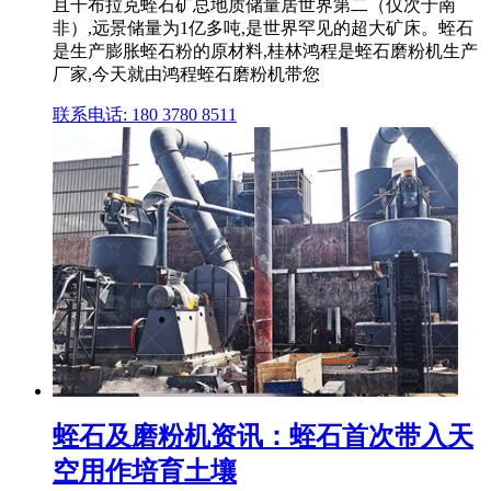
且干布拉克蛭石矿总地质储量居世界第二（仅次于南
非）,远景储量为1亿多吨,是世界罕见的超大矿床。蛭石
是生产膨胀蛭石粉的原材料,桂林鸿程是蛭石磨粉机生产
厂家,今天就由鸿程蛭石磨粉机带您
联系电话: 180 3780 8511
蛭石及磨粉机资讯：蛭石首次带入天
空用作培育土壤