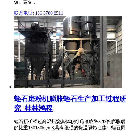
炼、建筑 .
联系电话: 180 3780 8511
蛭石磨粉机膨胀蛭石生产加工过程研
究_桂林鸿程
蛭石原矿经过高温焙烧其体积可迅速膨胀820倍,膨胀后
的比重130180kg/m3,具有很强的保温隔热性能。蛭石原