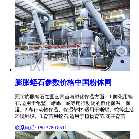
膨胀蛭石参数价格中国粉体网
冠宇膨胀蛭石在园艺育苗与孵化保温方面：1.孵化用蛭
石,适用于龟鳖、蜥蜴、蛇等爬行动物的孵化保温、保
湿。2.爬行动物保温、保湿垫材,适用于晰蜴、蛇等生活
环境铺设。3.育苗用蛭石,适用于植物育苗,花卉育苗
联系电话: 180 3780 8511