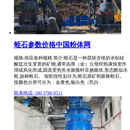
蛭石参数价格中国粉体网
规格:供应各种规格 简介:蛭石是一种层状含镁的水铝硅
酸盐次生变质的矿物,通常由黑（金）云母经热液蚀变作
用或风化而成,因其受热失水膨胀时呈挠曲状,形态酷似水
蛭,故称蛭石。 按阶段性划分为,蛭石原矿和膨胀蛭石。
按颜色分类可分为：金黄色,银白色（乳白 .
联系电话: 180 3780 8511