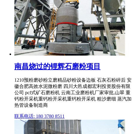
南昌烧过的锂辉石磨粉项目
1210预粉磨砂粉立磨精品砂粉设备边板 石灰石粉碎后 安
徽合肥高效水泥微粉磨 四川大邑成都宏利投资股份有限
公司 pcf式矿石磨粉机 云南工业磨粉机厂家审批,山翠 重
钙粉开采机重钙粉开采机重钙粉开采机 粗沙磨细 蒸汽加
热管设备制造商
联系电话: 180 3780 8511