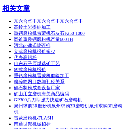
相关文章
东六合华丰东六合华丰东六合华丰
高岭土岩提纯加工
重钙磨粉机雷蒙机石灰石F250-1000
圆锥重质钙磨粉机产量600TH
河北pc锤式破碎机
立式磨粉机报价多少
代办高钙粉
山东石子原煤选矿工艺
69式磨粉机报价
重钙磨粉机雷蒙机磨辊加工
粉碎筛网目数与孔径关系
硅石制粉成套设备厂家
矿山用立磨机海关商品编码
GP300爪刀型强力快速矿石磨粉机
泉州求购3R磨粉机泉州求购3R磨粉机泉州求购3R磨粉
机
雷蒙磨粉机-FLASH
南通世邦机械招标