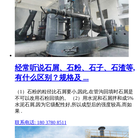
经常听说石屑、石粉、石子、石渣等,
有什么区别？规格及 ...
（1）石粉的粒径比石屑要小,因此,在管沟回填时石屑是
不可以改用石粉回填的。 （2）用水泥和石屑拌和成5%
水泥石屑,因为它级配性好,所以成型后的强度较高,而如
果 .
联系电话: 180 3780 8511