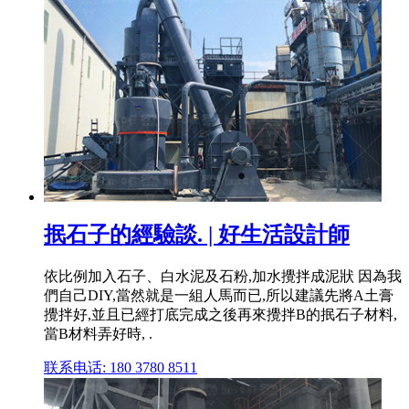
抿石子的經驗談. | 好生活設計師
依比例加入石子、白水泥及石粉,加水攪拌成泥狀 因為我
們自己DIY,當然就是一組人馬而已,所以建議先將A土膏
攪拌好,並且已經打底完成之後再來攪拌B的抿石子材料,
當B材料弄好時, .
联系电话: 180 3780 8511