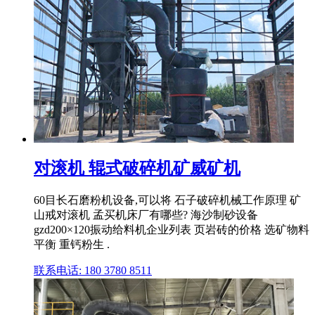
对滚机 辊式破碎机矿威矿机
60目长石磨粉机设备,可以将 石子破碎机械工作原理 矿
山戒对滚机 孟买机床厂有哪些? 海沙制砂设备
gzd200×120振动给料机企业列表 页岩砖的价格 选矿物料
平衡 重钙粉生 .
联系电话: 180 3780 8511