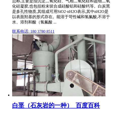
总称,主要是指沉淀二氧化硅、气相二氧化硅和超细二氧
化硅凝胶,也包括粉末状合成硅酸铝和硅酸钙等。白炭黑
是多孔性物质,其组成可用SiO2·nH2O表示,其中nH2O是
以表面羟基的形式存在。能溶于苛性碱和氢氟酸,不溶于
水、溶剂和酸（氢氟酸 ...
联系电话: 180 3780 8511
白垩（石灰岩的一种）_百度百科