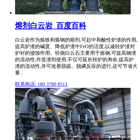
熔剂白云岩_百度百科
白云岩作为炼铁和炼钢的熔剂,可起中和酸性炉渣的作用,
提高炉渣的碱度、降低炉渣中FeO的活度,以减轻炉渣对
炉衬的侵蚀作用。轻烧白云石主要用于炼钢,可提高钢渣
的流动性,作造渣剂使用,不仅可延长转炉的寿命,提高炉
渣的流动性,并可改善脱硫、脱磷反应的进行,还可节省大
量 .
联系电话: 180 3780 8511