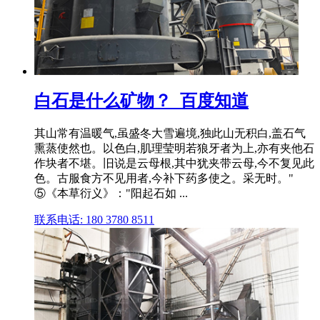
白石是什么矿物？_百度知道
其山常有温暖气,虽盛冬大雪遍境,独此山无积白,盖石气
熏蒸使然也。以色白,肌理莹明若狼牙者为上,亦有夹他石
作块者不堪。旧说是云母根,其中犹夹带云母,今不复见此
色。古服食方不见用者,今补下药多使之。采无时。"
⑤《本草衍义》："阳起石如 ...
联系电话: 180 3780 8511