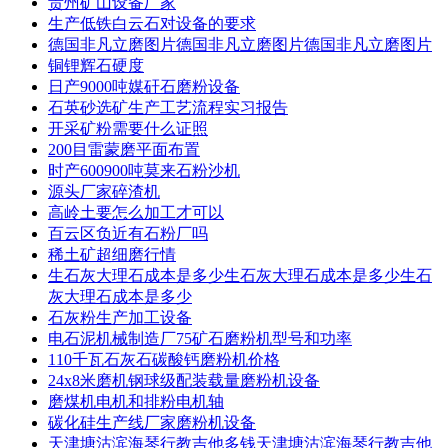
贵州矿山设备厂家
生产低铁白云石对设备的要求
德国非凡立磨图片德国非凡立磨图片德国非凡立磨图片
铜锂辉石硬度
日产9000吨媒矸石磨粉设备
石英砂选矿生产工艺流程实习报告
开采矿粉需要什么证照
200目雷蒙磨平面布置
时产600900吨莫来石粉沙机
源头厂家碎渣机
高岭土要怎么加工才可以
百云区负近有石粉厂吗
稀土矿超细磨行情
生石灰大理石成本是多少生石灰大理石成本是多少生石
灰大理石成本是多少
石灰粉生产加工设备
电石泥机械制造厂75矿石磨粉机型号和功率
110千瓦石灰石碳酸钙磨粉机价格
24x8米磨机钢球级配装载量磨粉机设备
磨煤机电机和排粉电机轴
碳化硅生产线厂家磨粉机设备
天津塘沽滨海琴行教吉他多钱天津塘沽滨海琴行教吉他