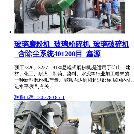
玻璃磨粉机_玻璃粉碎机_玻璃破碎机
_含除尘系统401200目_鑫源
强压7826、8227、9130悬辊式磨粉机,是适用于矿山、建
材、化工、耐火、制药、染料、水泥等行业加工粉末的
一种新型磨粉机,产量、能耗均达到和超过部标,居国内先
进水平,受到有关 .
联系电话: 180 3780 8511