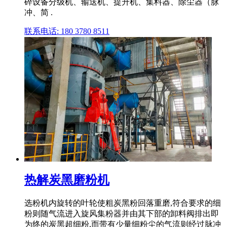
碎设备分级机、输送机、提升机、集料器、除尘器（脉
冲、简 .
联系电话: 180 3780 8511
热解炭黑磨粉机
选粉机内旋转的叶轮使粗炭黑粉回落重磨,符合要求的细
粉则随气流进入旋风集粉器并由其下部的卸料阀排出即
为终的炭黑超细粉,而带有少量细粉尘的气流则经过脉冲