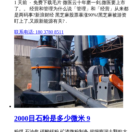
1 天前 · 免费下载毛片 微医云十年磨一剑,微医要上市
了。。 经营和管理为什么说「管理」和「经营」从来都
是两码事?新浪财经 黑芝麻股票暴涨90%!黑芝麻被游资
盯上了,又跟新能源有关? .
联系电话: 180 3780 8511
2000目石粉是多少微米 9
粉煤,石油焦 碳酸钙粉 矿渣微粉制备 超细膨润土颗粒大