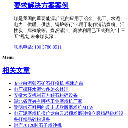
要求解决方案案例
煤是我国的重要能源,广泛的应用于冶金、化工、水泥、
电力、供暖、供热、锅炉等行业,用于制作清洁煤粉、活
性炭、腐殖酸等。煤炭清洁、高效利用已正式列入"十三
五"规划,未来煤炭深 .
联系电话: 180 3780 8511
Menu
相关文章
专业白泥卵石矿石打粉机 福建岩前
电厂循环水泥沙多怎么处理
安徽六安机制石方解石粉碎设备
湖北省宜兴有哪些工业磨粉机厂家
黎明供石料用的反击式欧版磨粉机MTW
电石泥磨粉机报价龙白云岩预粉磨砂粉立磨精品砂粉设
备打精品砂粉设备
时产70120吨石子粉沙机