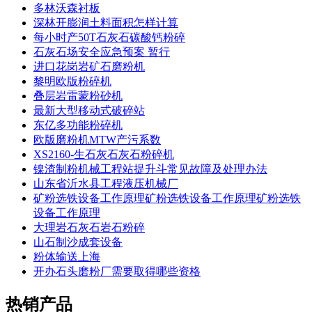
多林沃森衬板
深林开膨润土料面积怎样计算
每小时产50T石灰石碳酸钙粉碎
石灰石场安全应急预案 暂行
进口花岗岩矿石磨粉机
黎明欧版粉碎机
叠层岩雷蒙粉砂机
最新大型移动式破碎站
东亿多功能粉碎机
欧版磨粉机MTW产污系数
XS2160-生石灰石灰石粉碎机
镍渣制粉机械工程站提升斗常见故障及处理办法
山东省沂水县工程液压机械厂
矿粉选铁设备工作原理矿粉选铁设备工作原理矿粉选铁
设备工作原理
大理岩石灰石岩石粉碎
山石制沙成套设备
粉体输送上海
开办石头磨粉厂需要取得哪些资格
热销产品