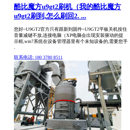
酷比魔方u9gt2刷机（我的酷比魔方
u9gt2刷到,怎么刷回2. ...
您好~U9GT2官方只有跟新到固件~U9GT2平板关机按住
音量减键不放,连接电脑（XP电脑会出现安装驱动的提
示框,win7系统在设备管理器里有个未知设备的,需要您手
.
联系电话: 180 3780 8511