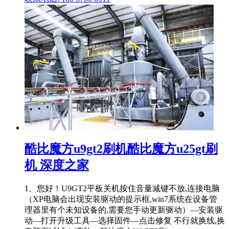
酷比魔方u9gt2刷机酷比魔方u25gt刷
机 深度之家
1、您好！U9GT2平板关机按住音量减键不放,连接电脑
（XP电脑会出现安装驱动的提示框,win7系统在设备管
理器里有个未知设备的,需要您手动更新驱动）—安装驱
动—打开升级工具—选择固件—点击修复 不行就换线,换