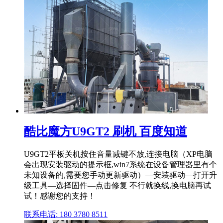
酷比魔方U9GT2 刷机 百度知道
U9GT2平板关机按住音量减键不放,连接电脑（XP电脑
会出现安装驱动的提示框,win7系统在设备管理器里有个
未知设备的,需要您手动更新驱动）—安装驱动—打开升
级工具—选择固件—点击修复 不行就换线,换电脑再试
试！感谢您的支持！
联系电话: 180 3780 8511