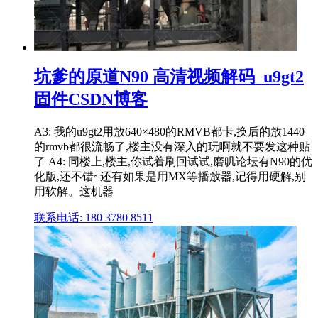
坑爹的原道N90 高清视频解码_u9gt2
固件CSDN博客
A3: 我的u9gt2用放640×480的RMVB都卡,换后的放1440
的rmvb都很流畅了,楼主没有深入的玩啊就不要发这种贴
了 A4: 同楼上,楼主,你试着刷回试试,磨叽论坛有N90的优
化版,还不错~还有如果是用MX等播放器,记得用硬解,别
用软解。这机器
联系电话: 180 3780 8511