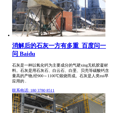
消解后的石灰一方有多重_百度问一
问 Baidu
石灰是一种以氧化钙为主要成分的气硬xing无机胶凝材
料。石灰是用石灰石、白云石、白垩、贝壳等碳酸钙含
量高的产物,经900～1100℃煅烧而成。石灰是人类zui早
应用的 .
联系电话: 180 3780 8511