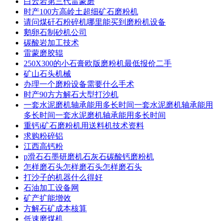
白云岩第三代雷蒙磨
时产100方高岭土超细矿石磨粉机
请问煤矸石粉碎机哪里能买到磨粉机设备
鹅卵石制砂机公司
碳酸岩加工技术
雷蒙磨胶辊
250X300的小石膏欧版磨粉机最低报价二手
矿山石头机械
办理一个磨粉设备需要什么手术
时产90方方解石大型打沙机
一套水泥磨机轴承能用多长时间一套水泥磨机轴承能用
多长时间一套水泥磨机轴承能用多长时间
重钙i矿石磨粉机用送料机技术资料
求购粉碎铝
江西高钙粉
p滑石石墨研磨机石灰石碳酸钙磨粉机
怎样磨石头怎样磨石头怎样磨石头
打沙子的机器什么得好
石油加工设备网
矿产扩能增效
方解石矿成本核算
低速磨煤机