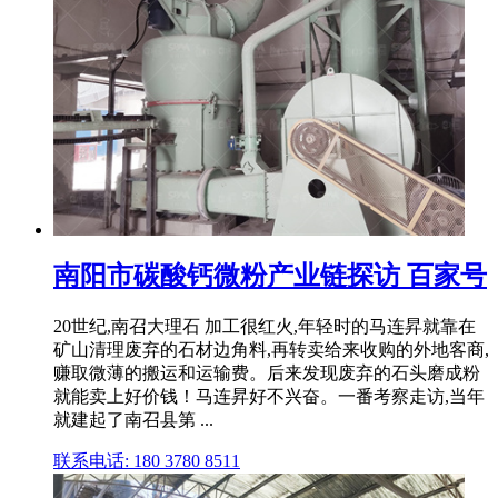
南阳市碳酸钙微粉产业链探访 百家号
20世纪,南召大理石 加工很红火,年轻时的马连昇就靠在
矿山清理废弃的石材边角料,再转卖给来收购的外地客商,
赚取微薄的搬运和运输费。后来发现废弃的石头磨成粉
就能卖上好价钱！马连昇好不兴奋。一番考察走访,当年
就建起了南召县第 ...
联系电话: 180 3780 8511