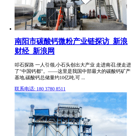
南阳市碳酸钙微粉产业链探访_新浪
财经_新浪网
叩石探路 一人引领,小石头创出大产业 走进南召,便走进
了"中国钙都"。——这里是我国中部最大的碳酸钙矿产
基地,碳酸钙总储量约10亿吨,可 ...
联系电话: 180 3780 8511