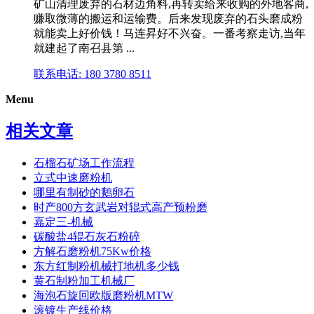
矿山清理废弃的石材边角料,再转卖给来收购的外地客商,
赚取微薄的搬运和运输费。后来发现废弃的石头磨成粉
就能卖上好价钱！马连昇好不兴奋。一番考察走访,当年
就建起了南召县第 ...
联系电话: 180 3780 8511
Menu
相关文章
石榴石矿场工作流程
立式中速磨粉机
哪里有制砂的鹅卵石
时产800方玄武岩对辊式高产预粉磨
嘉定三-机械
碳酸盐4辊石灰石粉碎
方解石磨粉机75Kw价格
东方红制粉机械打地机多少钱
黄石制粉加工机械厂
海泡石旋回欧版磨粉机MTW
滚镀生产线价格