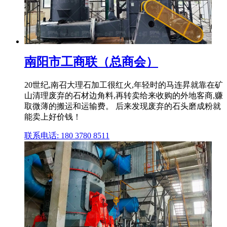
南阳市工商联（总商会）
20世纪,南召大理石加工很红火,年轻时的马连昇就靠在矿
山清理废弃的石材边角料,再转卖给来收购的外地客商,赚
取微薄的搬运和运输费。 后来发现废弃的石头磨成粉就
能卖上好价钱！
联系电话: 180 3780 8511