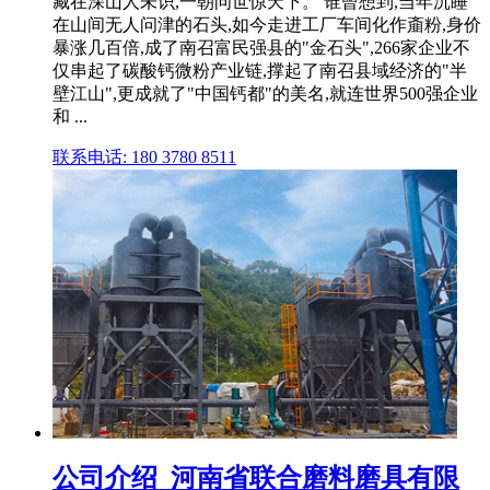
藏在深山人未识,一朝问世惊天下。 谁曾想到,当年沉睡
在山间无人问津的石头,如今走进工厂车间化作齑粉,身价
暴涨几百倍,成了南召富民强县的"金石头",266家企业不
仅串起了碳酸钙微粉产业链,撑起了南召县域经济的"半
壁江山",更成就了"中国钙都"的美名,就连世界500强企业
和 ...
联系电话: 180 3780 8511
公司介绍_河南省联合磨料磨具有限