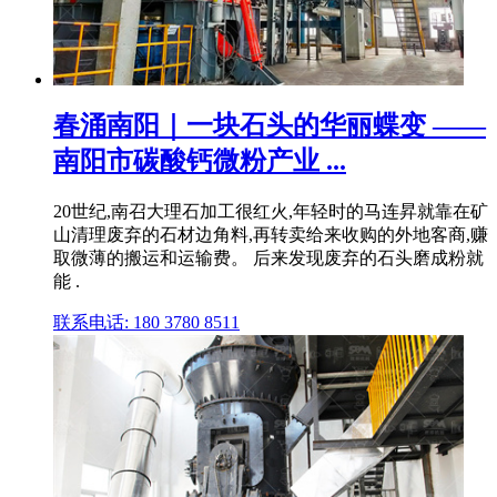
春涌南阳｜一块石头的华丽蝶变 ——
南阳市碳酸钙微粉产业 ...
20世纪,南召大理石加工很红火,年轻时的马连昇就靠在矿
山清理废弃的石材边角料,再转卖给来收购的外地客商,赚
取微薄的搬运和运输费。 后来发现废弃的石头磨成粉就
能 .
联系电话: 180 3780 8511