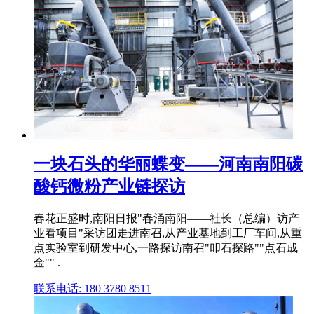
一块石头的华丽蝶变——河南南阳碳
酸钙微粉产业链探访
春花正盛时,南阳日报"春涌南阳——社长（总编）访产
业看项目"采访团走进南召,从产业基地到工厂车间,从重
点实验室到研发中心,一路探访南召"叩石探路""点石成
金"" .
联系电话: 180 3780 8511