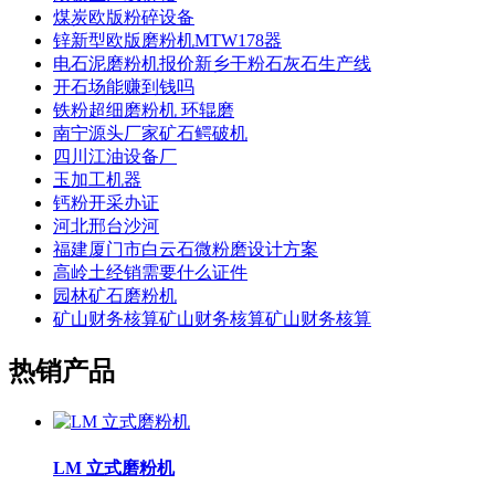
煤炭欧版粉碎设备
锌新型欧版磨粉机MTW178器
电石泥磨粉机报价新乡干粉石灰石生产线
开石场能赚到钱吗
铁粉超细磨粉机 环辊磨
南宁源头厂家矿石鳄破机
四川江油设备厂
玉加工机器
钙粉开采办证
河北邢台沙河
福建厦门市白云石微粉磨设计方案
高岭土经销需要什么证件
园林矿石磨粉机
矿山财务核算矿山财务核算矿山财务核算
热销产品
LM 立式磨粉机