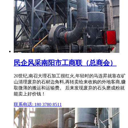
民企风采南阳市工商联（总商会）
20世纪,南召大理石加工很红火,年轻时的马连昇就靠在矿
山清理废弃的石材边角料,再转卖给来收购的外地客商,赚
取微薄的搬运和运输费。 后来发现废弃的石头磨成粉就
能卖上好价钱！
联系电话: 180 3780 8511