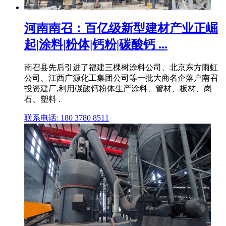
河南南召：百亿级新型建材产业正崛
起|涂料|粉体|钙粉|碳酸钙 ...
南召县先后引进了福建三棵树涂料公司、北京东方雨虹
公司、江西广源化工集团公司等一批大商名企落户南召
投资建厂,利用碳酸钙粉体生产涂料、管材、板材、岗
石、塑料 .
联系电话: 180 3780 8511