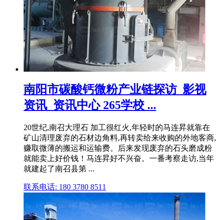
南阳市碳酸钙微粉产业链探访_影视
资讯_资讯中心 265学校 ...
20世纪,南召大理石 加工很红火,年轻时的马连昇就靠在
矿山清理废弃的石材边角料,再转卖给来收购的外地客商,
赚取微薄的搬运和运输费。后来发现废弃的石头磨成粉
就能卖上好价钱！马连昇好不兴奋。一番考察走访,当年
就建起了南召县第 ...
联系电话: 180 3780 8511