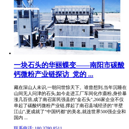
一块石头的华丽蝶变——南阳市碳酸
钙微粉产业链探访_党的 ...
藏在深山人未识,一朝问世惊天下。谁曾想到,当年沉睡在
山间无人问津的石头,如今走进工厂车间化作齑粉,身价暴
涨几百倍,成了南召富民强县的"金石头",266家企业不仅
串起了碳酸钙微粉产业链,撑起了南召县域经济的"半壁
江山",更成就了"中国钙都"的美名,就连世界500强企业和
国内 ...
联系电话: 180 3780 8511