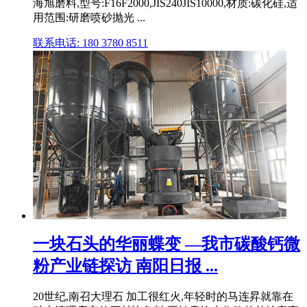
海旭磨料,型号:F16F2000,JIS240JIS10000,材质:碳化硅,适
用范围:研磨喷砂抛光 ...
联系电话: 180 3780 8511
一块石头的华丽蝶变 —我市碳酸钙微
粉产业链探访 南阳日报 ...
20世纪,南召大理石 加工很红火,年轻时的马连昇就靠在