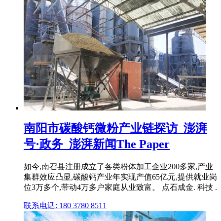
南阳市碳酸钙微粉产业链探访_澎湃
号·政务_澎湃新闻The Paper
如今,南召县注册成立了各类粉体加工企业200多家,产业
集群效应凸显,碳酸钙产业年实现产值65亿元,提供就业岗
位3万多个,带动4万多户家庭从业致富。 点石成金. 科技 .
联系电话: 180 3780 8511