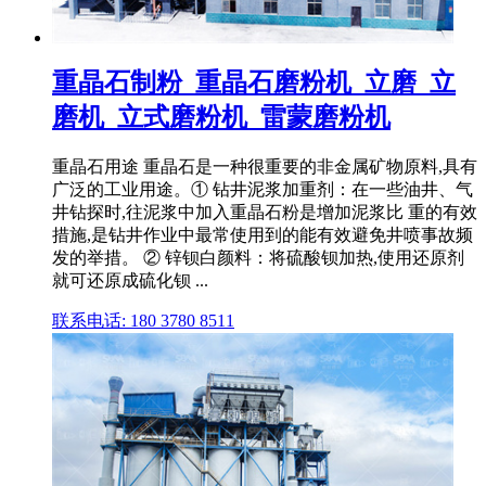
重晶石制粉_重晶石磨粉机_立磨_立
磨机_立式磨粉机_雷蒙磨粉机
重晶石用途 重晶石是一种很重要的非金属矿物原料,具有
广泛的工业用途。① 钻井泥浆加重剂：在一些油井、气
井钻探时,往泥浆中加入重晶石粉是增加泥浆比 重的有效
措施,是钻井作业中最常使用到的能有效避免井喷事故频
发的举措。 ② 锌钡白颜料：将硫酸钡加热,使用还原剂
就可还原成硫化钡 ...
联系电话: 180 3780 8511