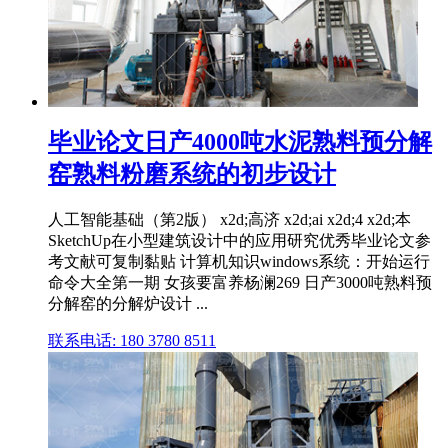
毕业论文日产4000吨水泥熟料预分解
窑熟料粉磨系统的初步设计
人工智能基础（第2版） x2d;高济 x2d;ai x2d;4 x2d;本
SketchUp在小型建筑设计中的应用研究优秀毕业论文参
考文献可复制黏贴 计算机知识windows系统：开始运行
命令大全第一期 女孩要富养杨澜269 日产3000吨熟料预
分解窑的分解炉设计 ...
联系电话: 180 3780 8511