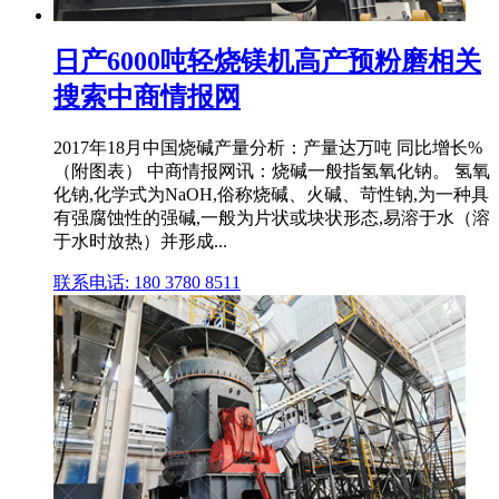
日产6000吨轻烧镁机高产预粉磨相关
搜索中商情报网
2017年18月中国烧碱产量分析：产量达万吨 同比增长%
（附图表） 中商情报网讯：烧碱一般指氢氧化钠。 氢氧
化钠,化学式为NaOH,俗称烧碱、火碱、苛性钠,为一种具
有强腐蚀性的强碱,一般为片状或块状形态,易溶于水（溶
于水时放热）并形成...
联系电话: 180 3780 8511