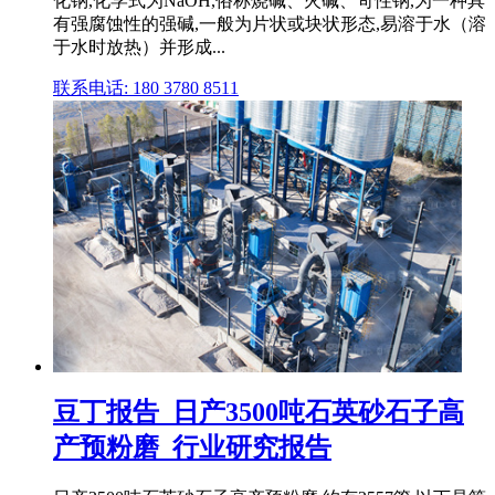
化钠,化学式为NaOH,俗称烧碱、火碱、苛性钠,为一种具
有强腐蚀性的强碱,一般为片状或块状形态,易溶于水（溶
于水时放热）并形成...
联系电话: 180 3780 8511
豆丁报告_日产3500吨石英砂石子高
产预粉磨_行业研究报告