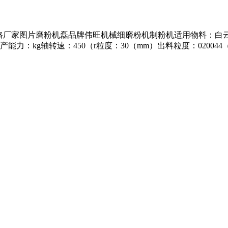
价格厂家图片磨粉机磊品牌伟旺机械细磨粉机制粉机适用物料：白
g轴转速：450（r粒度：30（mm）出料粒度：020044（mm