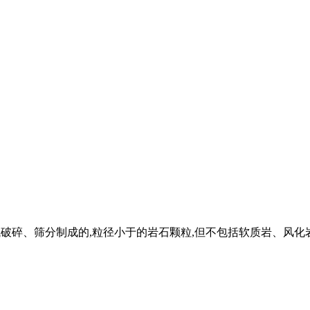
种,是由机械破碎、筛分制成的,粒径小于的岩石颗粒,但不包括软质岩、风