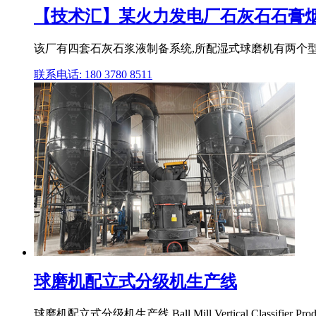
【技术汇】某火力发电厂石灰石石膏烟气
该厂有四套石灰石浆液制备系统,所配湿式球磨机有两个型号,一个是 
联系电话: 180 3780 8511
球磨机配立式分级机生产线
球磨机配立式分级机生产线 Ball Mill Vertical Classif