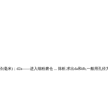
)；d2a——进入细粉磨仓 ... 筛析,求出da和db,一般用孔径为