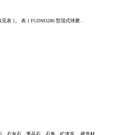
。 表 1 FGDM3280 型湿式球磨 .
材料：方解石、大理石、石灰石、重晶石、石膏、矿渣等。 硬质材 .