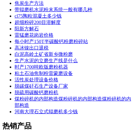
焦炭生产方法
带辊磨机水泥粉末系统一般有哪几种
cl75陶粒混凝土多少钱
超细粉碎200目溶解度
阳新方解石
雷猛磨花岗岩价格
每小时产150T半碳酸钙粉磨粉碎站
高冰镍出口退税
白泥高岭土矿省新乡微粉磨
生产水泥的立磨生产线是什么
时产1700吨欧版磨粉机器
粘土石油焦制粉雷蒙磨设备
活性炭处理设备价格
脱碳煤矸石生产设备厂家
脱硫用碳酸钙磨粉机
煤粉碎机的内部构造煤粉碎机的内部构造煤粉碎机的内
部构造
河南大理石立式辊磨机多少钱
热销产品