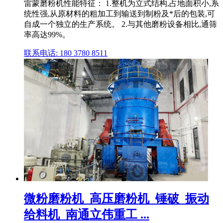
雷蒙磨粉机性能特征： 1.整机为立式结构,占地面积小,系
统性强,从原材料的粗加工到输送到制粉及*后的包装,可
自成一个独立的生产系统。 2.与其他磨粉设备相比,通筛
率高达99%。
联系电话: 180 3780 8511
微粉磨粉机_高压磨粉机_锤破_振动
给料机_南通立伟重工 ...