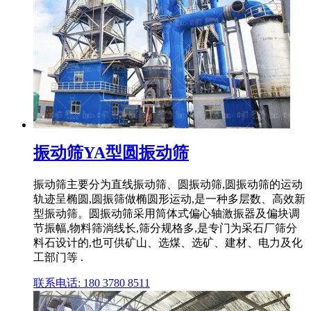
振动筛YA型圆振动筛
振动筛主要分为直线振动筛、圆振动筛,圆振动筛的运动
轨迹呈椭圆,圆振筛做椭圆形运动,是一种多层数、高效新
型振动筛。圆振动筛采用筒体式偏心轴激振器及偏块调
节振幅,物料筛淌线长,筛分规格多,是专门为采石厂筛分
料石设计的,也可供矿山、选煤、选矿、建材、电力及化
工部门等 .
联系电话: 180 3780 8511