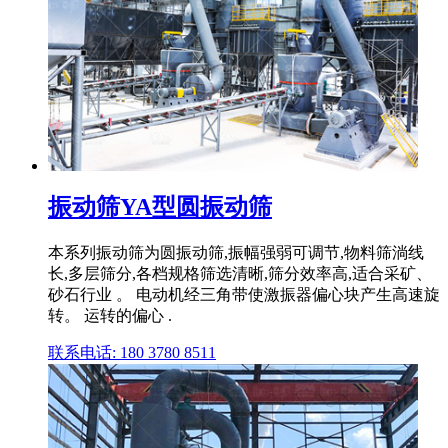
振动筛YA型圆振动筛
本系列振动筛为圆振动筛,振幅强弱可调节,物料筛淌线
长,多层筛分,各档规格筛选清晰,筛分效率高,适合采矿、
砂石行业 。 电动机经三角带使激振器偏心块产生高速旋
转。 运转的偏心 .
联系电话: 180 3780 8511