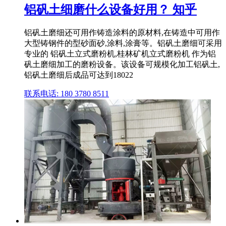
铝矾土细磨什么设备好用？ 知乎
铝矾土磨细还可用作铸造涂料的原材料,在铸造中可用作
大型铸钢件的型砂面砂,涂料,涂膏等。铝矾土磨细可采用
专业的 铝矾土立式磨粉机,桂林矿机立式磨粉机 作为铝
矾土磨细加工的磨粉设备。该设备可规模化加工铝矾土,
铝矾土磨细后成品可达到18022
联系电话: 180 3780 8511