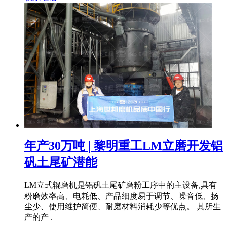
年产30万吨 | 黎明重工LM立磨开发铝
矾土尾矿潜能
LM立式辊磨机是铝矾土尾矿磨粉工序中的主设备,具有
粉磨效率高、电耗低、产品细度易于调节、噪音低、扬
尘少、使用维护简便、耐磨材料消耗少等优点。 其所生
产的产 .