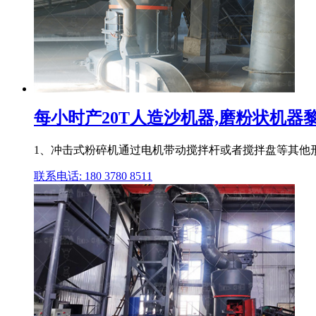
每小时产20T人造沙机器,磨粉状机器
1、冲击式粉碎机通过电机带动搅拌杆或者搅拌盘等其他形
联系电话: 180 3780 8511