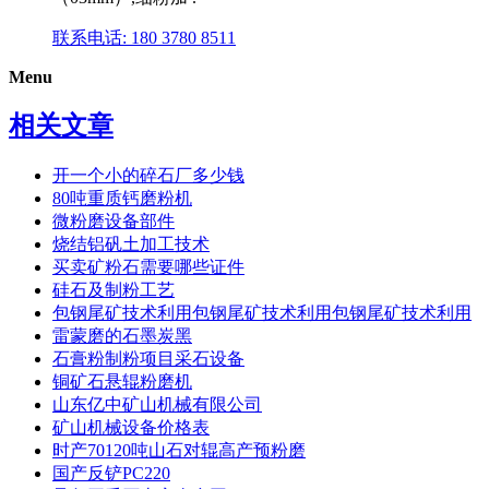
联系电话: 180 3780 8511
Menu
相关文章
开一个小的碎石厂多少钱
80吨重质钙磨粉机
微粉磨设备部件
烧结铝矾土加工技术
买卖矿粉石需要哪些证件
硅石及制粉工艺
包钢尾矿技术利用包钢尾矿技术利用包钢尾矿技术利用
雷蒙磨的石墨炭黑
石膏粉制粉项目采石设备
铜矿石悬辊粉磨机
山东亿中矿山机械有限公司
矿山机械设备价格表
时产70120吨山石对辊高产预粉磨
国产反铲PC220