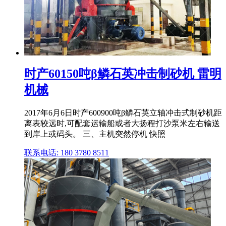
时产60150吨β鳞石英冲击制砂机 雷明
机械
2017年6月6日时产600900吨β鳞石英立轴冲击式制砂机距
离表较远时,可配套运输船或者大扬程打沙泵米左右输送
到岸上或码头。 三、主机突然停机 快照
联系电话: 180 3780 8511