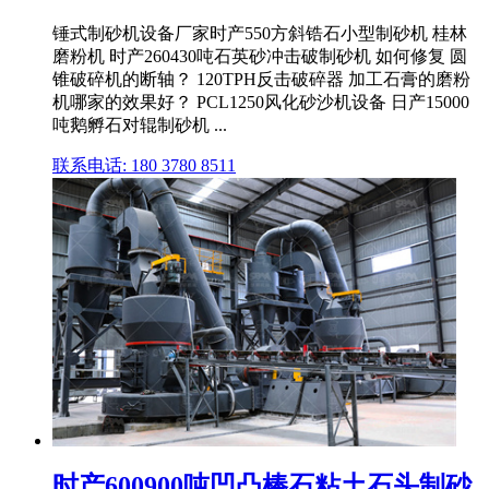
锤式制砂机设备厂家时产550方斜锆石小型制砂机 桂林
磨粉机 时产260430吨石英砂冲击破制砂机 如何修复 圆
锥破碎机的断轴？ 120TPH反击破碎器 加工石膏的磨粉
机哪家的效果好？ PCL1250风化砂沙机设备 日产15000
吨鹅孵石对辊制砂机 ...
联系电话: 180 3780 8511
时产600900吨凹凸棒石粘土石头制砂