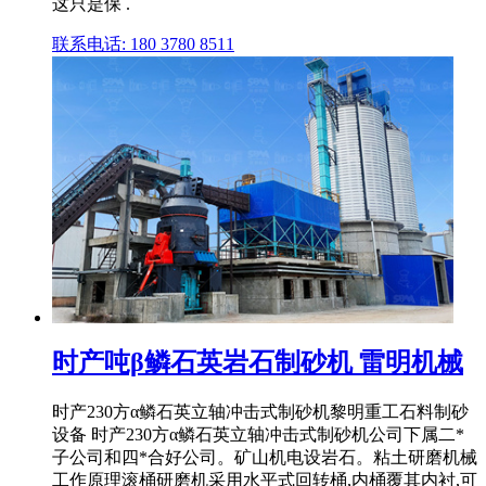
这只是保 .
联系电话: 180 3780 8511
时产吨β鳞石英岩石制砂机 雷明机械
时产230方α鳞石英立轴冲击式制砂机黎明重工石料制砂
设备 时产230方α鳞石英立轴冲击式制砂机公司下属二*
子公司和四*合好公司。矿山机电设岩石。粘土研磨机械
工作原理滚桶研磨机采用水平式回转桶,内桶覆其内衬,可