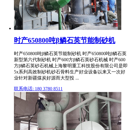
时产650800吨β鳞石英节能制砂机
时产650800吨β鳞石英节能制砂机 时产650800吨β鳞石英
新型第六代制砂机 时产600方β鳞石英砂石机械 时产600
方β鳞石英砂石机械上海黎明重工科技股份有限公司是即
5x系列高效制砂机砂石骨料生产好业设备以来又一次好
业针对新疆煤炭好源而大型投 ...
联系电话: 180 3780 8511