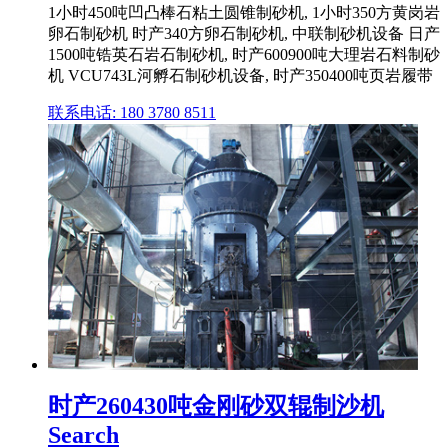
1小时450吨凹凸棒石粘土圆锥制砂机, 1小时350方黄岗岩
卵石制砂机 时产340方卵石制砂机, 中联制砂机设备 日产
1500吨锆英石岩石制砂机, 时产600900吨大理岩石料制砂
机 VCU743L河孵石制砂机设备, 时产350400吨页岩履带
联系电话: 180 3780 8511
时产260430吨金刚砂双辊制沙机
Search