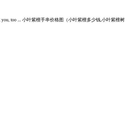
ou, too ... 小叶紫檀手串价格图（小叶紫檀多少钱,小叶紫檀树