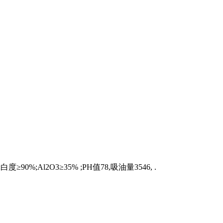
Al2O3≥35% ;PH值78,吸油量3546, .