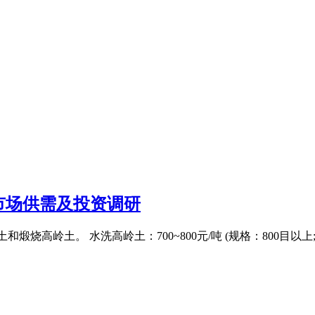
市场供需及投资调研
。 水洗高岭土：700~800元/吨 (规格：800目以上;白度≥90%;