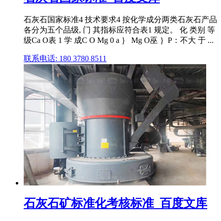
石灰石国家标准4 技术要求4 按化学成分两类石灰石产品
各分为五个品级, 门 其指标应符合表1 规定。 化 类别 等
级Ca O表 1 学 成C O Mg 0 a ｝ Mg O巫 ｝P：不大 于 ...
联系电话: 180 3780 8511
石灰石矿标准化考核标准_百度文库