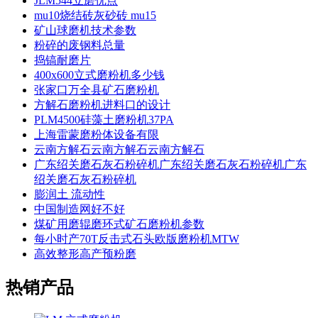
JLM544立磨优点
mu10烧结砖灰砂砖 mu15
矿山球磨机技术参数
粉碎的废钢料总量
捣镐耐磨片
400x600立式磨粉机多少钱
张家口万全县矿石磨粉机
方解石磨粉机进料口的设计
PLM4500硅藻土磨粉机37PA
上海雷蒙磨粉体设备有限
云南方解石云南方解石云南方解石
广东绍关磨石灰石粉碎机广东绍关磨石灰石粉碎机广东
绍关磨石灰石粉碎机
膨润土 流动性
中国制造网好不好
煤矿用磨辊磨环式矿石磨粉机参数
每小时产70T反击式石头欧版磨粉机MTW
高效整形高产预粉磨
热销产品