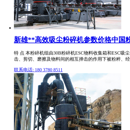
新雄**高效吸尘粉碎机参数价格中国
特 点 本粉碎机组由30B粉碎机ESC物料收集箱和E
击、剪切、磨擦及物料间的相互掸击的作用下被粉粹、经
联系电话: 180 3780 8511